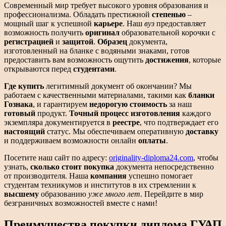
Современный мир требует высокого уровня образования и
профессионализма. Обладать престижной
степенью
–
мощный шаг к успешной
карьере
. Наш
вуз
предоставляет
возможность получить
оригинал
образовательной корочки с
регистрацией
и
защитой
.
Образец
документа,
изготовленный на бланке с водяными знаками, готов
предоставить вам возможность ощутить
достижения
, которые
открываются перед
студентами
.
Где купить
легитимный документ об окончании? Мы
работаем с качественными материалами, такими как
бланки
Гознака
, и гарантируем
недорогую
стоимость
за наш
готовый
продукт.
Точный процесс
изготовления
каждого
экземпляра документируется в
реестре
, что подтверждает его
настоящий
статус. Мы обеспечиваем оперативную
доставку
и поддерживаем возможности онлайн
оплаты
.
Посетите наш сайт по адресу:
originality-diploma24.com
, чтобы
узнать,
сколько стоит
покупка
документа непосредственно
от производителя. Наша
компания
успешно помогает
студентам техникумов и институтов в их стремлении к
высшему
образованию
уже много лет
. Перейдите в мир
безграничных возможностей вместе с нами!
Преимущества покупки диплома ГУАП