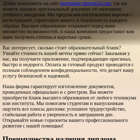
Добро пожаловать на сайт
premialnie-diplom24.com
, где вы
можете заказать оригинальный документ об окончании
учебного заведения. Мы предлагаем изготовление корочек с
регистрацией, гарантируя защиту и подлинность каждого
образца. Высшее образование открывает перед вами
множество возможностей, и наша компания предоставит вам
шанс получить степень в короткие сроки.
Вас интересует, сколько стоит образовательный бланк?
Узнайте стоимость вашей мечты прямо сейчас! Заказывая у
нас, вы получаете приложение, подтверждающее оригинал,
быстро и недорого. Оплата за готовый продукт проводится с
полным соблюдением конфиденциальности, что делает нашу
услугу безопасной и надежной.
Наша фирма гарантирует изготовление документов,
проведенных официально и с реестром. Вы можете
приобрести бланк высшего образования от любого техникума
или института. Мы помогаем студентам и выпускникам
ощутить все плюсы диплома: успешное трудоустройство,
стабильная работа и уверенность в завтрашнем дне.
Открывайте новые горизонты вашего профессионального
развития с нашей помощью!
Преимущества наличия диплома