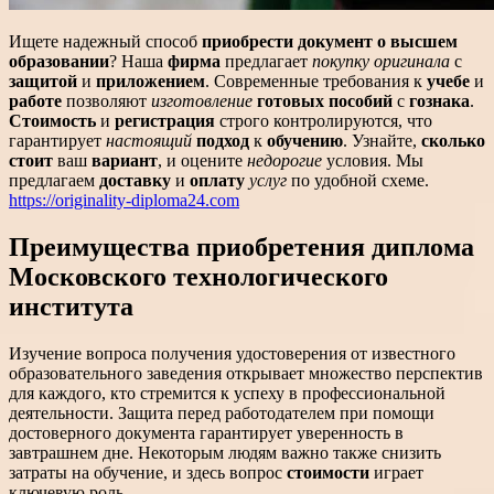
Ищете надежный способ
приобрести документ о высшем
образовании
? Наша
фирма
предлагает
покупку
оригинала
с
защитой
и
приложением
. Современные требования к
учебе
и
работе
позволяют
изготовление
готовых
пособий
с
гознака
.
Стоимость
и
регистрация
строго контролируются, что
гарантирует
настоящий
подход
к
обучению
. Узнайте,
сколько
стоит
ваш
вариант
, и оцените
недорогие
условия. Мы
предлагаем
доставку
и
оплату
услуг
по удобной схеме.
https://originality-diploma24.com
Преимущества приобретения диплома
Московского технологического
института
Изучение вопроса получения удостоверения от известного
образовательного заведения открывает множество перспектив
для каждого, кто стремится к успеху в профессиональной
деятельности. Защита перед работодателем при помощи
достоверного документа гарантирует уверенность в
завтрашнем дне. Некоторым людям важно также снизить
затраты на обучение, и здесь вопрос
стоимости
играет
ключевую роль.