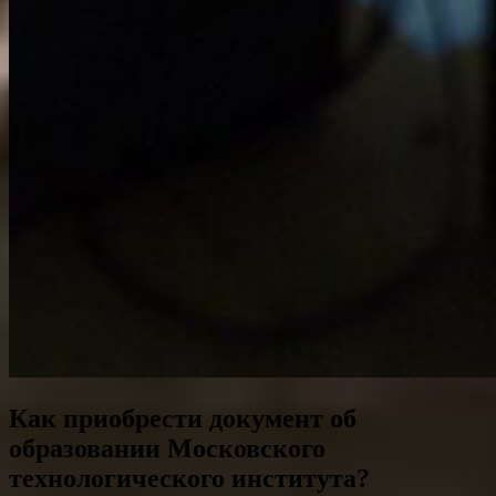
Как приобрести документ об
образовании Московского
технологического института?