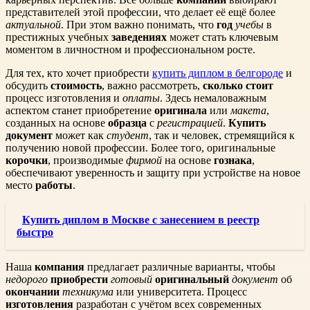
представителей этой профессии, что делает её ещё более
актуальной
. При этом важно понимать, что
год
учебы
в
престижных учебных
заведениях
может стать ключевым
моментом в личностном и профессиональном росте.
Для тех, кто хочет приобрести
купить диплом в белгороде
и
обсудить
стоимость
, важно рассмотреть,
сколько стоит
процесс изготовления и
оплаты
. Здесь немаловажным
аспектом станет приобретение
оригинала
или
макета
,
созданных на основе
образца
с
регистрацией
.
Купить
документ
может как
студент
, так и человек, стремящийся к
получению новой профессии. Более того, оригинальные
корочки
, производимые
фирмой
на основе
гознака
,
обеспечивают уверенность и защиту при устройстве на новое
место
работы
.
Купить диплом в Москве с занесением в реестр
быстро
Наша
компания
предлагает различные варианты, чтобы
недорого
приобрести
готовый
оригинальный
документ
об
окончании
техникума
или университета. Процесс
изготовления
разработан с учётом всех современных