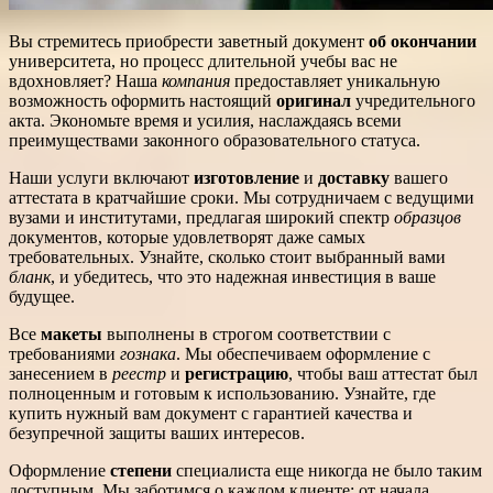
Вы стремитесь приобрести заветный документ
об окончании
университета, но процесс длительной учебы вас не
вдохновляет? Наша
компания
предоставляет уникальную
возможность оформить настоящий
оригинал
учредительного
акта. Экономьте время и усилия, наслаждаясь всеми
преимуществами законного образовательного статуса.
Наши услуги включают
изготовление
и
доставку
вашего
аттестата в кратчайшие сроки. Мы сотрудничаем с ведущими
вузами и институтами, предлагая широкий спектр
образцов
документов, которые удовлетворят даже самых
требовательных. Узнайте, сколько стоит выбранный вами
бланк
, и убедитесь, что это надежная инвестиция в ваше
будущее.
Все
макеты
выполнены в строгом соответствии с
требованиями
гознака
. Мы обеспечиваем оформление с
занесением в
реестр
и
регистрацию
, чтобы ваш аттестат был
полноценным и готовым к использованию. Узнайте, где
купить нужный вам документ с гарантией качества и
безупречной защиты ваших интересов.
Оформление
степени
специалиста еще никогда не было таким
доступным. Мы заботимся о каждом клиенте: от начала