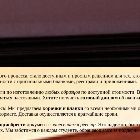
о процесса, стало доступным и простым решением для тех, кто
вности с оригинальными бланками, реестрами и приложениями.
уги по изготовлению любых
образцов
по доступной стоимости. В
ываться настоящими. Хотите получить
готовый диплом
об оконча
есь! Мы предлагаем
корочки и бланки
со всеми необходимыми о
формате. Доставка осуществляется в кратчайшие сроки.
приобрести
документ с
занесением в реестр
. Это надежно, быст
х. Мы заботимся о каждом студенте, обращающемся за поддержк