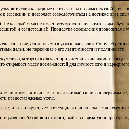
улучшить свои карьерные перспективы и повысить свой уровен
 в заведении и позволяет сосредоточиться на достижении новых
. Не каждый студент имеет возможность посвятить годы обучени
защитой и регистрацией. Процедура оформления проводится с у
уверен в получении макета в указанные сроки. Фирма берет на с
етных целей, не переживая о его легитимности и подлинности.
окументов, который включает приложение с оценками и специал
что открывает массу возможностей для личностного и карьерного
ажно понимать, что оплата зависит от выбранного программы и у
сти предоставляемых услуг.
енту и гарантирует, что настоящие и оригинальные документы с
ости развития без лишних хлопот, выбрав надежную и проверен