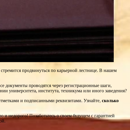
 стремится продвинуться по карьерной лестнице. В нашем
се документы проводятся через регистрационные шаги,
нии университета, института, техникума или иного заведения?
тметками и подписанными реквизитами. Узнайте,
сколько
ро и недорого! Позаботьтесь о своем будущем с гарантией
ой.