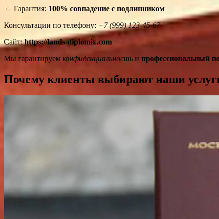
🔹 Гарантия:
100% совпадение с подлинником
Консультации по телефону:
+7 (999) 123-45-67
Сайт:
https://lands-diplomix.com
Мы гарантируем
конфиденциальность
и
профессиональный по
Почему клиенты выбирают наши услуг