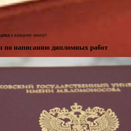
дход
к каждому
заказу
!
и по написанию дипломных работ