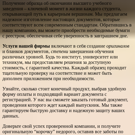
Получение образца об окончании высшего учебного
заведения – ключевой момент в жизни каждого студента,
открывающий путь к карьерным вершинам. Мы предлагаем
надежное изготовление настоящих документов, которые
соответствуют всем современным стандартам. Обратившись в
нашу компанию, вы можете приобрести необходимые бумаги
с реестром, обеспечивая себе уверенность в завтрашнем дне.
Услуги нашей фирмы
включают в себя создание
оригиналов
и бланков документов,
степени
завершения обучения
различных уровней. Будь то институт, университет или
техникум, мы предоставляем решения за доступную
стоимость, с гарантией качества. Каждый образец проходит
тщательную проверку на соответствие и может быть
дополнен приложением при необходимости.
Узнайте, сколько стоит конечный продукт, выбрав удобную
форму оплаты и подходящий вариант документа с
регистрацией. У нас вы сможете заказать готовый документ,
проведения которого ждет каждый выпускник. Мы также
гарантируем быструю доставку и надежную защиту ваших
данных.
Доверьте свой успех проверенной компании, и получите
оригинальную “корочку” недорого, оставив все заботы по