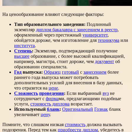
На ценообразование влияют следующие факторы:
Тип образовательного заведения:
Подлинный
экземпляр
диплом бакалавра с занесением в реестр
,
оформленный через престижный
университет
,
обойдется дороже, чем изготовление для
техникума
или
института
.
Степень
:
Экземпляр, подтверждающий получение
высшее
образование, с более высокой квалификацией,
например, магистра, стоит дороже, чем
документ
об
образовании специалиста.
Год
выпуска:
Образец
готовый
с
занесением
более
раннего года выпуска может потребовать
дополнительных усилий для внесения в базу данных,
что отразится на
цене
.
Сложность
проведения
:
Если выбранный
вуз
не
сотрудничает с
фирма
ми, предлагающими подобные
услуги,
стоимость диплома
возрастает.
Используемый
бланк
:
Оригинальный
Гознак
бланк
увеличивает
цену
.
Помните, что слишком низкая
стоимость
должна вызывать
подозрения. Перед тем как
приобрести диплом
, убедитесь в