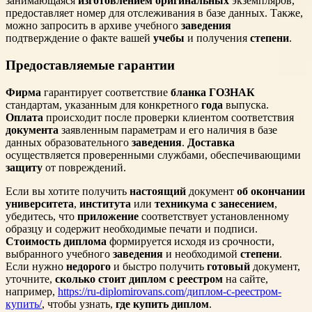
занимающаяся
изготовлением
оригинальных
экземпляров,
предоставляет номер для отслеживания в базе данных. Также,
можно запросить в архиве учебного
заведения
подтверждение о факте вашей
учебы
и получения
степени
.
Предоставляемые гарантии
Фирма
гарантирует соответствие
бланка
ГОЗНАК
стандартам, указанным для конкретного
года
выпуска.
Оплата
происходит после проверки клиентом соответствия
документа
заявленным параметрам и его наличия в базе
данных образовательного
заведения
.
Доставка
осуществляется проверенными службами, обеспечивающими
защиту
от повреждений.
Если вы хотите получить
настоящий
документ
об окончании
университета
,
института
или
техникума
с занесением
,
убедитесь, что
приложение
соответствует установленному
образцу и содержит необходимые печати и подписи.
Стоимость диплома
формируется исходя из срочности,
выбранного учебного
заведения
и необходимой
степени
.
Если нужно
недорого
и быстро получить
готовый
документ,
уточните,
сколько стоит диплом
с реестром
на сайте,
например,
https://ru-diplomirovans.com/диплом-с-реестром-
купить/
, чтобы узнать,
где купить диплом
.