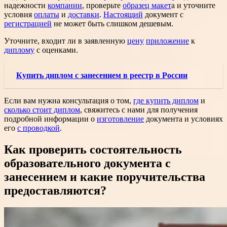
надежности
компании
, проверьте
образец макет
а и уточните
условия
оплаты
и
доставки
.
Настоящий
документ с
регистрацией
не может быть слишком дешевым.
Уточните, входит ли в заявленную
цену
приложение
к
диплому
с оценками.
Купить диплом с занесением в реестр в России
Если вам нужна консультация о том,
где купить диплом
и
сколько стоит диплом
, свяжитесь с нами для получения
подробной информации о
изготовление
документа и условиях
его
с проводкой
.
Как проверить состоятельность
образовательного документа с
занесением и какие поручительства
предоставляются?