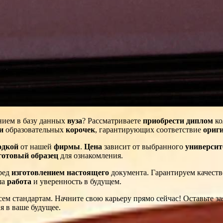
нием в базу данных
вуза
? Рассматриваете
приобрести диплом
ко
и
образовательных
корочек
, гарантирующих соответствие
ориг
одкой
от нашей
фирмы
.
Цена
зависит от выбранного
университ
готовый
образец
для ознакомления.
ред
изготовлением
настоящего
документа. Гарантируем качест
ша
работа
и уверенность в будущем.
сем стандартам. Начните свою карьеру прямо сейчас! Оставьте за
я в ваше будущее.