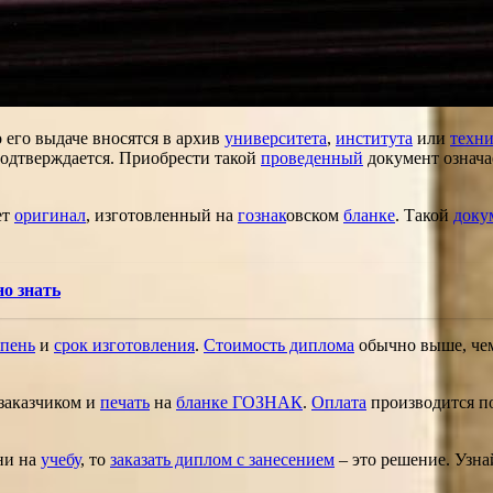
о его выдаче вносятся в архив
университета
,
института
или
техн
подтверждается. Приобрести такой
проведенный
документ означае
ет
оригинал
, изготовленный на
гознак
овском
бланке
. Такой
доку
о знать
епень
и
срок изготовления
.
Стоимость диплома
обычно выше, ч
 заказчиком и
печать
на
бланке ГОЗНАК
.
Оплата
производится п
ени на
учебу
, то
заказать диплом с занесением
– это решение. Узна