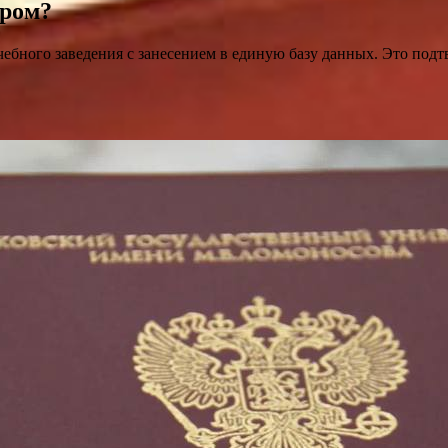
тром?
бного заведения с занесением в единую базу данных. Это подтв