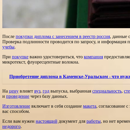
После
покупки диплома с занесением в реестр россия
, данные 
Проверка подлинности проводится по запросу, и информация 
учебы
.
При
покупке
важно удостовериться, что
компания
предоставля
микротекст, флуоресцентные волокна.
Приобретение диплома в Каменске-Уральском - что нужн
На
цену
влияет
вуз
,
год
выпуска, выбранная
специальность
,
ст
и
проведение
через базу данных.
Изготовление
включает в себя создание
макета
, согласование с
вас способом.
Если вам нужен
настоящий
документ для
работы
, но нет врем
недорого
.