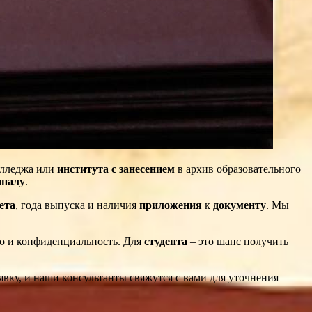
лледжа или
института
с занесением
в архив образовательного
иналу
.
ета
, года выпуска и наличия
приложения
к
документу
. Мы
во и конфиденциальность. Для
студента
– это шанс получить
явку, и наши консультанты свяжутся с вами для уточнения