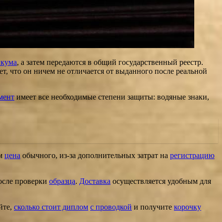
икума
, а затем передаются в общий государственный реестр.
т, что он ничем не отличается от выданного после реальной
мент
имеет все необходимые степени защиты: водяные знаки,
ем
цена
обычного, из-за дополнительных затрат на
регистрацию
осле проверки
образца
.
Доставка
осуществляется удобным для
йте,
сколько стоит диплом
с проводкой
и получите
корочку