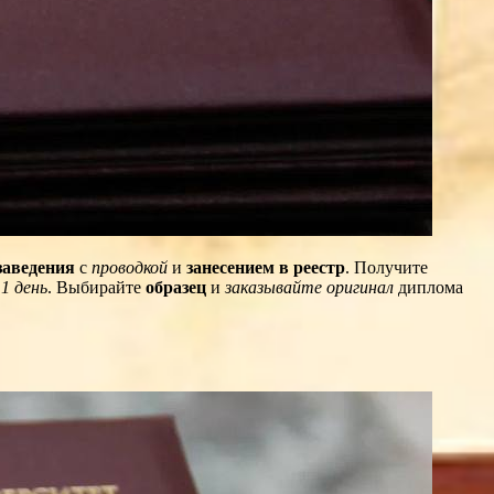
заведения
с
проводкой
и
занесением в реестр
. Получите
а
1 день
. Выбирайте
образец
и
заказывайте оригинал
диплома