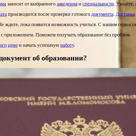
ома
зависит от выбранного
заведения
и
специальности
. Узнайте,
ата
производится после проверки готового
документа
.
Доставка
 Не ждите, пока появится возможность учиться. С нашим сервис
, с приложением. Поможем получить образование без проблем.
ого
цене
и начать успешную
работу
.
документ об образовании?