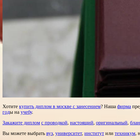
Хотите
купить диплом в москве с занесением
? Наша
фирма
пре
год
ы на
учебу
.
Закажите диплом
с проводкой
,
настоящий
,
оригинальный
,
блан
Вы можете выбрать
вуз
,
университет
,
институт
или
техникум
,