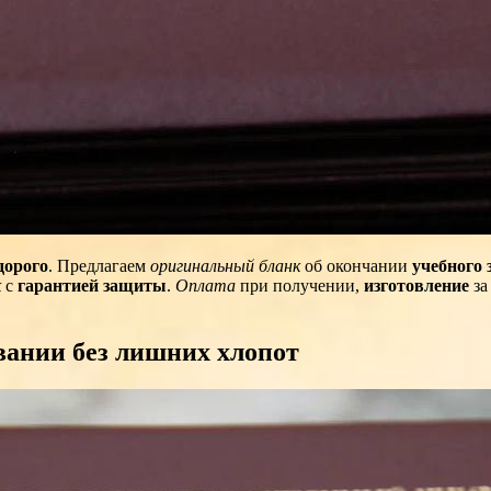
дорого
. Предлагаем
оригинальный бланк
об окончании
учебного 
к
с
гарантией защиты
.
Оплата
при получении,
изготовление
з
вании без лишних хлопот