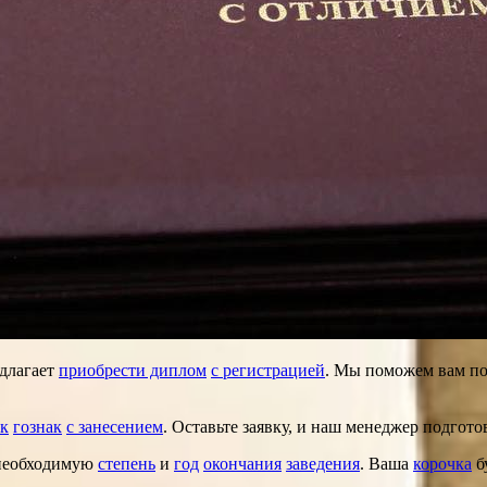
длагает
приобрести диплом
с регистрацией
. Мы поможем вам п
к
гознак
с занесением
. Оставьте заявку, и наш менеджер подгот
 необходимую
степень
и
год
окончания
заведения
. Ваша
корочка
б